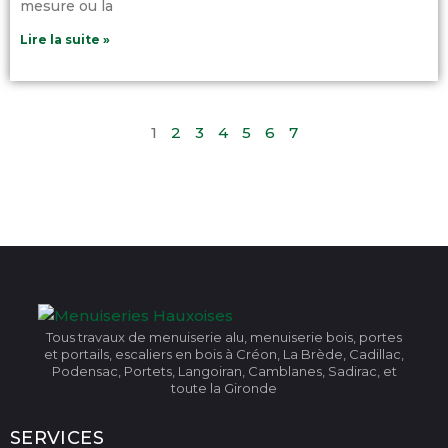
mesure ou la
Lire la suite »
1
2
3
4
5
6
7
Tous travaux de menuiserie alu, menuiserie bois, portes
et portails, escaliers en bois à Créon, La Brède, Cadillac,
Podensac, Portets, Langoiran, Camblanes, Sadirac, et
toute la Gironde
SERVICES