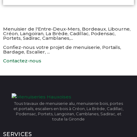
Menuisier de l'Entre-Deux-Mers, Bordeaux, Libourne,
Créon, Langoiran, La Brède, Cadillac, Podensac,
Portets, Sadirac, Camblanes,...​
Confiez-nous votre projet de menuiserie, Portails,
Bardage, Escalier, ...
Contactez-nous
Tous travaux de menuiserie alu, menuiserie bois, portes
et portails, escaliers en bois à Créon, La Brède, Cadillac,
Podensac, Portets, Langoiran, Camblanes, Sadirac, et
toute la Gironde
SERVICES