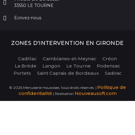
33550 LE TOURNE
Ecrivez-nous
ZONES D'INTERVENTION EN GIRONDE
Cadillac
Camblanes-et-Meynac
Créon
La Brède
Langon
Le Tourne
Podensac
Portets
Saint Caprais de Bordeaux
Sadirac
Politique de
©
2026
Menuiserie Hauxoises. tous droits réservés. |
confidentialité
Nouveausoft.com
| Réalisation