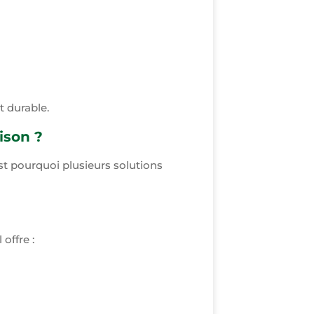
t durable.
ison ?
st pourquoi plusieurs solutions
offre :