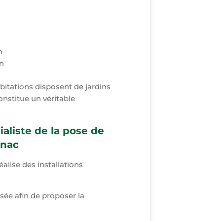
n
n
tations disposent de jardins
onstitue un véritable
aliste de la pose de
ynac
éalise des installations
ée afin de proposer la