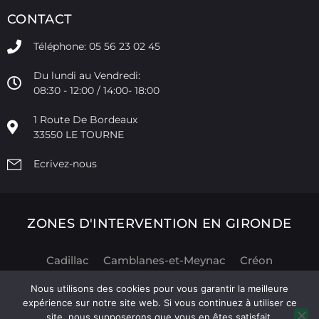
CONTACT
Téléphone: 05 56 23 02 45
Du lundi au Vendredi:
08:30 - 12:00 / 14:00- 18:00
1 Route De Bordeaux
33550 LE TOURNE
Ecrivez-nous
ZONES D'INTERVENTION EN GIRONDE
Cadillac
Camblanes-et-Meynac
Créon
La Brède
Langon
Le Tourne
Podensac
Nous utilisons des cookies pour vous garantir la meilleure
Portets
Saint Caprais de Bordeaux
Sadirac
expérience sur notre site web. Si vous continuez à utiliser ce
site, nous supposerons que vous en êtes satisfait.