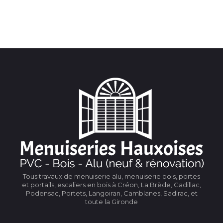
Tous travaux de menuiserie alu, menuiserie bois, portes
et portails, escaliers en bois à Créon, La Brède, Cadillac,
Podensac, Portets, Langoiran, Camblanes, Sadirac, et
toute la Gironde