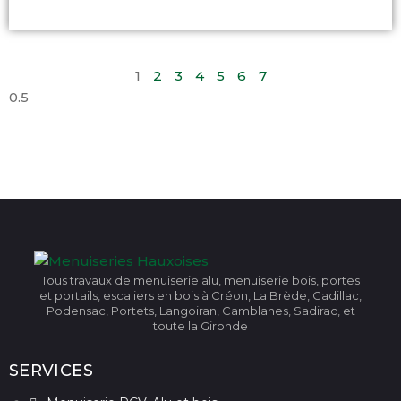
1
2
3
4
5
6
7
Tous travaux de menuiserie alu, menuiserie bois, portes
et portails, escaliers en bois à Créon, La Brède, Cadillac,
Podensac, Portets, Langoiran, Camblanes, Sadirac, et
toute la Gironde
SERVICES