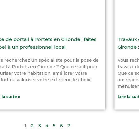
e de portail à Portets en Gironde : faites
Travaux 
el à un professionnel local
Gironde :
s recherchez un spécialiste pour la pose de
Vous rec
tail à Portets en Gironde ? Que ce soit pour
travaux d
uriser votre habitation, améliorer votre
Que ce so
fort ou valoriser votre extérieur, le choix
aménagem
menuiseri
 la suite »
Lire la sui
1
2
3
4
5
6
7