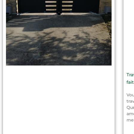
Tra
fai
Vou
tra
Que
amé
men