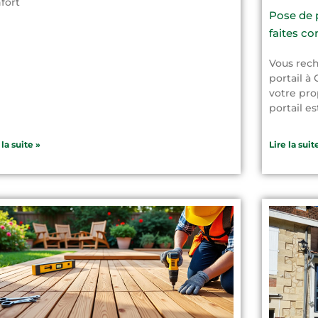
fort
Pose de 
faites co
Vous rech
portail à
votre pro
portail e
 la suite »
Lire la suit