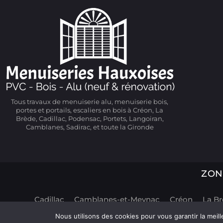
Tous travaux de menuiserie alu, menuiserie bois,
portes et portails, escaliers en bois à Créon, La
Brède, Cadillac, Podensac, Portets, Langoiran,
Camblanes, Sadirac, et toute la Gironde
ZON
Cadillac
Camblanes-et-Meynac
Créon
La B
Nous utilisons des cookies pour vous garantir la meill
©
2026
Menuiserie Hauxoises. tous dro