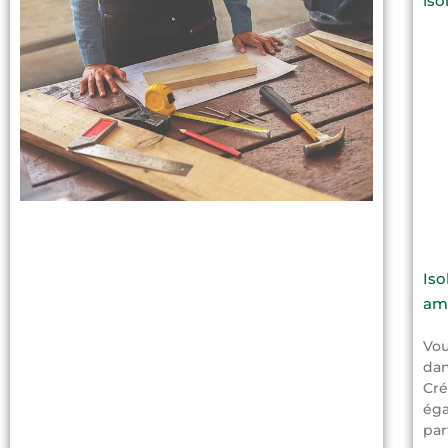
Iso
amé
Vou
dan
Cré
éga
par