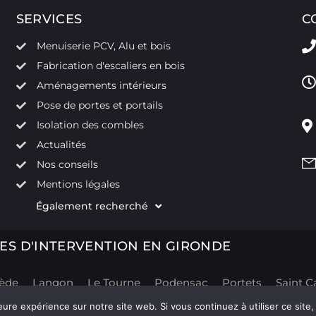
SERVICES
C
Menuiserie PCV, Alu et bois
Fabrication d'escaliers en bois
Aménagements intérieurs
Pose de portes et portails
Isolation des combles
Actualités
Nos conseils
Mentions légales
Également recherché
ES D'INTERVENTION EN GIRONDE
rède
Langon
Le Tourne
Podensac
Portets
Saint C
eure expérience sur notre site web. Si vous continuez à utiliser ce sit
Politique de confidentialité
Nouveaus
its réservés. |
| Réalisation