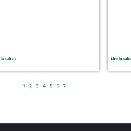
 la suite »
Lire la suit
1
2
3
4
5
6
7