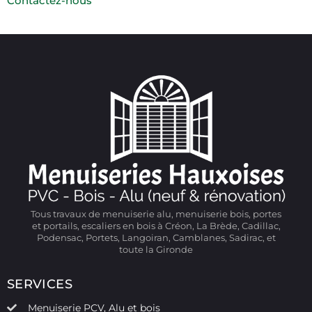
Contactez-nous
Tous travaux de menuiserie alu, menuiserie bois, portes
et portails, escaliers en bois à Créon, La Brède, Cadillac,
Podensac, Portets, Langoiran, Camblanes, Sadirac, et
toute la Gironde
SERVICES
Menuiserie PCV, Alu et bois