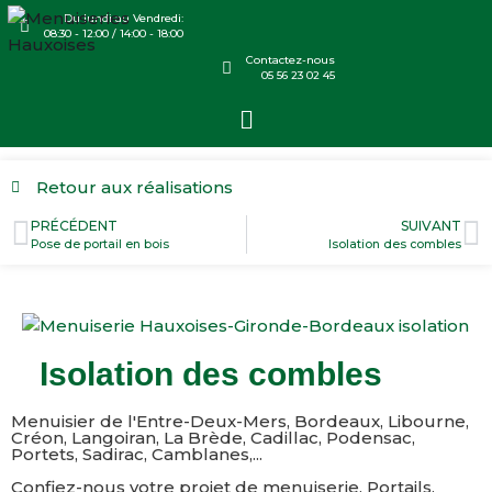
Du lundi au Vendredi:
08:30 - 12:00 / 14:00 - 18:00
Contactez-nous
05 56 23 02 45
Retour aux réalisations
PRÉCÉDENT
SUIVANT
Pose de portail en bois
Isolation des combles
Isolation des combles
Menuisier de l'Entre-Deux-Mers, Bordeaux, Libourne,
Créon, Langoiran, La Brède, Cadillac, Podensac,
Portets, Sadirac, Camblanes,...​
Confiez-nous votre projet de menuiserie, Portails,