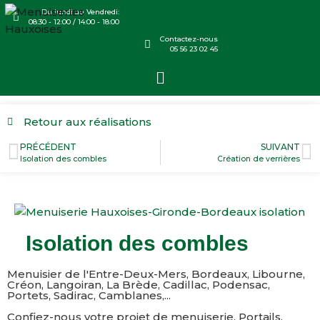
Du lundi au Vendredi:
08:30 - 12:00 / 14:00 - 18:00
Contactez-nous
05 56 23 02 45
Retour aux réalisations
PRÉCÉDENT
SUIVANT
Isolation des combles
Création de verrières
Isolation des combles
Menuisier de l'Entre-Deux-Mers, Bordeaux, Libourne,
Créon, Langoiran, La Brède, Cadillac, Podensac,
Portets, Sadirac, Camblanes,...​
Confiez-nous votre projet de menuiserie, Portails,