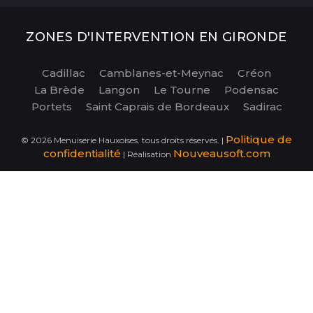
ZONES D'INTERVENTION EN GIRONDE
Cadillac
Camblanes-et-Meynac
Créon
La Brède
Langon
Le Tourne
Podensac
Portets
Saint Caprais de Bordeaux
Sadirac
Politique de
©
2026
Menuiserie Hauxoises. tous droits réservés. |
confidentialité
Nouveausoft.com
| Réalisation